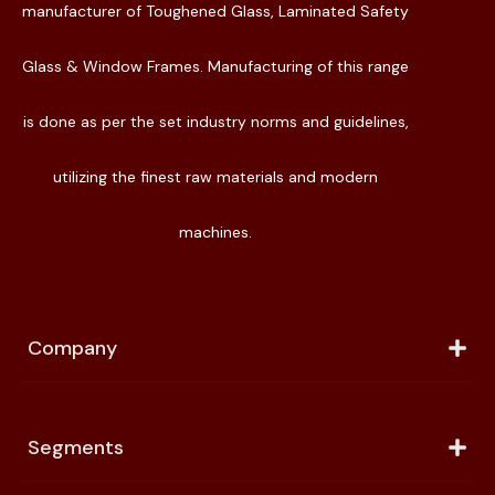
manufacturer of Toughened Glass, Laminated Safety
Glass & Window Frames. Manufacturing of this range
is done as per the set industry norms and guidelines,
utilizing the finest raw materials and modern
machines.
Company
Segments