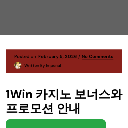
Posted on :
February 5, 2026
No Comments
Written By
Imperial
1Win 카지노 보너스와
프로모션 안내