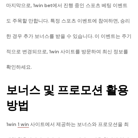
마지막으로, 1win bet에서 진행 중인 스포츠 베팅 이벤트
도 주목할 만합니다. 특정 스포츠 이벤트에 참여하면, 승리
한 경우 추가 보너스를 받을 수 있습니다. 이 이벤트는 주기
적으로 변경되므로, 1win 사이트를 방문하여 최신 정보를
확인하세요.
보너스 및 프로모션 활용
방법
1win
1 win
사이트에서 제공하는 보너스와 프로모션을 최