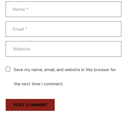
Save my name, email, and website in this browser for
the next time I comment.