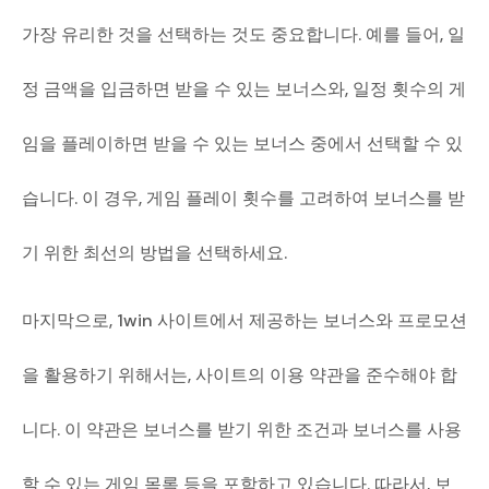
가장 유리한 것을 선택하는 것도 중요합니다. 예를 들어, 일
정 금액을 입금하면 받을 수 있는 보너스와, 일정 횟수의 게
임을 플레이하면 받을 수 있는 보너스 중에서 선택할 수 있
습니다. 이 경우, 게임 플레이 횟수를 고려하여 보너스를 받
기 위한 최선의 방법을 선택하세요.
마지막으로, 1win 사이트에서 제공하는 보너스와 프로모션
을 활용하기 위해서는, 사이트의 이용 약관을 준수해야 합
니다. 이 약관은 보너스를 받기 위한 조건과 보너스를 사용
할 수 있는 게임 목록 등을 포함하고 있습니다. 따라서, 보