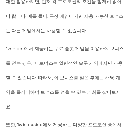
대한 활용하려면, 먼저 각 프로모션의 조건을 철저히 읽어
야 합니다. 예를 들어, 특정 게임에서만 사용 가능한 보너스
는 다른 게임에서는 사용할 수 없습니다.
1win bet에서 제공하는 무료 슬롯 게임을 이용하여 보너스
를 얻는 경우, 이 보너스는 일반적인 슬롯 게임에서만 사용
할 수 있습니다. 따라서, 이 보너스를 얻은 후에는 해당 게
임을 플레이하여 보너스를 얻을 수 있는 기회를 잡아보세
요.
또한, 1win casino에서 제공하는 다양한 프로모션 중에서