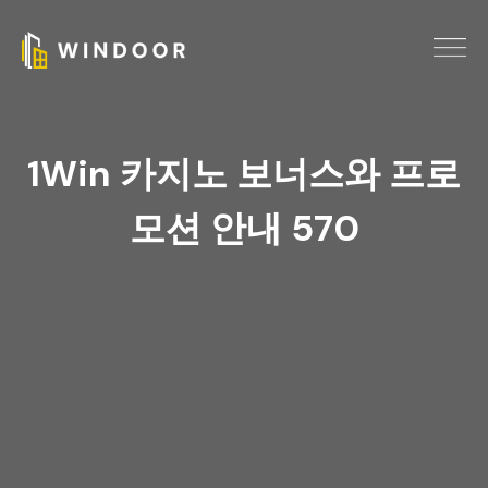
1Win 카지노 보너스와 프로
모션 안내 570