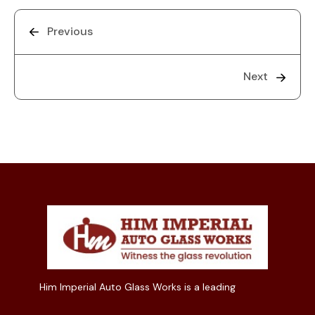
Previous
Next
Him Imperial Auto Glass Works is a leading