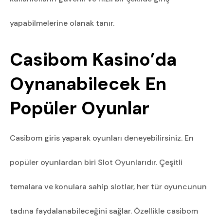
yapabilmelerine olanak tanır.
Casibom Kasino’da
Oynanabilecek En
Popüler Oyunlar
Casibom giris yaparak oyunları deneyebilirsiniz. En
popüler oyunlardan biri Slot Oyunlarıdır. Çeşitli
temalara ve konulara sahip slotlar, her tür oyuncunun
tadına faydalanabileceğini sağlar. Özellikle casibom