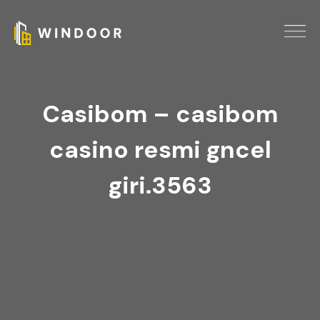
Casibom – casibom
casino resmi gncel
giri.3563