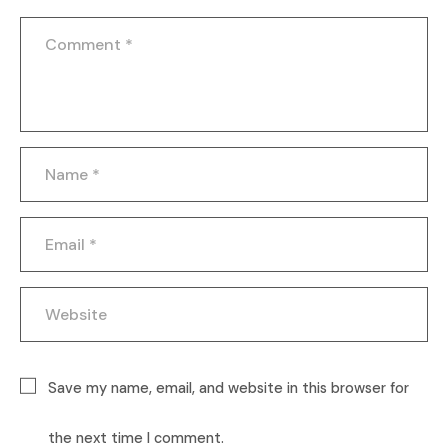
Save my name, email, and website in this browser for
the next time I comment.