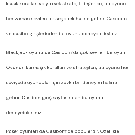
klasik kuralları ve yüksek stratejik değerleri, bu oyunu
her zaman sevilen bir seçenek haline getirir. Casibom
ve casibo girişlerinden bu oyunu deneyebilirsiniz.
Blackjack oyunu da Casibom’da çok sevilen bir oyun.
Oyunun karmaşık kuralları ve stratejileri, bu oyunu her
seviyede oyuncular için zevkli bir deneyim haline
getirir. Casibon giriş sayfasından bu oyunu
deneyebilirsiniz.
Poker oyunları da Casibom’da popülerdir. Özellikle