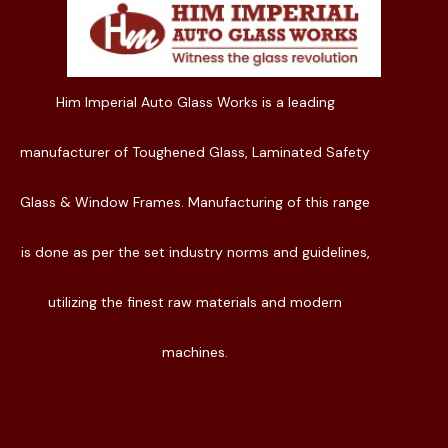
Him Imperial Auto Glass Works is a leading
manufacturer of Toughened Glass, Laminated Safety
Glass & Window Frames. Manufacturing of this range
is done as per the set industry norms and guidelines,
utilizing the finest raw materials and modern
machines.