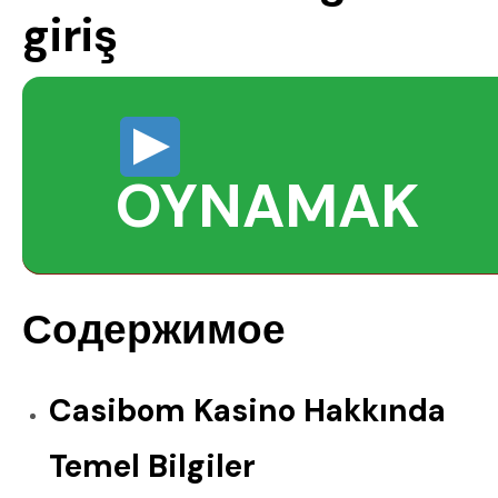
giriş
OYNAMAK
Содержимое
Casibom Kasino Hakkında
Temel Bilgiler