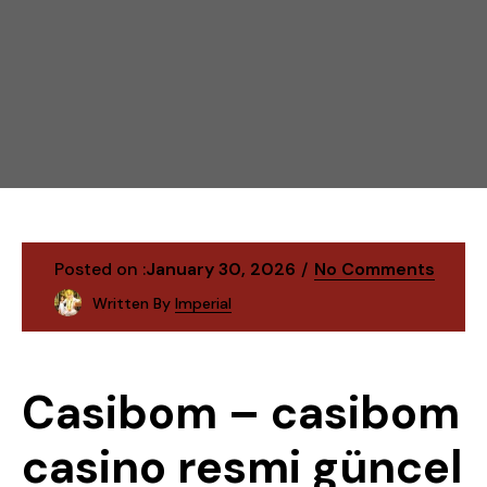
Posted on :
January 30, 2026
No Comments
Written By
Imperial
Casibom – casibom
casino resmi güncel