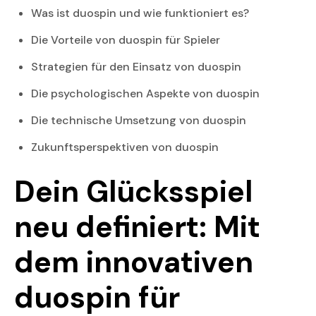
Was ist duospin und wie funktioniert es?
Die Vorteile von duospin für Spieler
Strategien für den Einsatz von duospin
Die psychologischen Aspekte von duospin
Die technische Umsetzung von duospin
Zukunftsperspektiven von duospin
Dein Glücksspiel
neu definiert: Mit
dem innovativen
duospin für