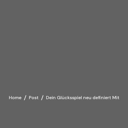
Home
Post
Dein Glücksspiel neu definiert Mit