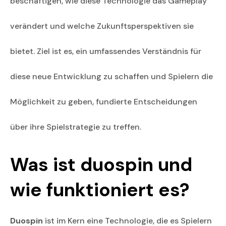
beschäftigen, wie diese Technologie das Gameplay
verändert und welche Zukunftsperspektiven sie
bietet. Ziel ist es, ein umfassendes Verständnis für
diese neue Entwicklung zu schaffen und Spielern die
Möglichkeit zu geben, fundierte Entscheidungen
über ihre Spielstrategie zu treffen.
Was ist duospin und
wie funktioniert es?
Duospin
ist im Kern eine Technologie, die es Spielern