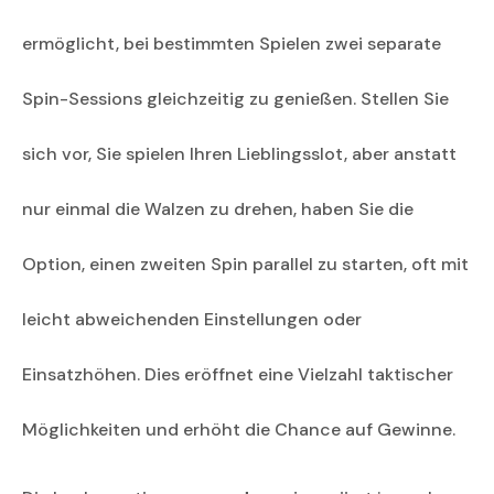
ermöglicht, bei bestimmten Spielen zwei separate
Spin-Sessions gleichzeitig zu genießen. Stellen Sie
sich vor, Sie spielen Ihren Lieblingsslot, aber anstatt
nur einmal die Walzen zu drehen, haben Sie die
Option, einen zweiten Spin parallel zu starten, oft mit
leicht abweichenden Einstellungen oder
Einsatzhöhen. Dies eröffnet eine Vielzahl taktischer
Möglichkeiten und erhöht die Chance auf Gewinne.