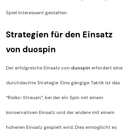
Spiel interessant gestalten.
Strategien für den Einsatz
von duospin
Der erfolgreiche Einsatz von
duospin
erfordert eine
durchdachte Strategie. Eine gängige Taktik ist das
“Risiko-Streuen”, bei der ein Spin mit einem
konservativen Einsatz und der andere mit einem
höheren Einsatz gespielt wird. Dies ermöglicht es