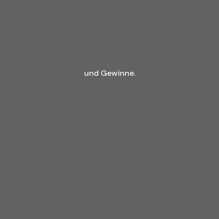
und Gewinne.