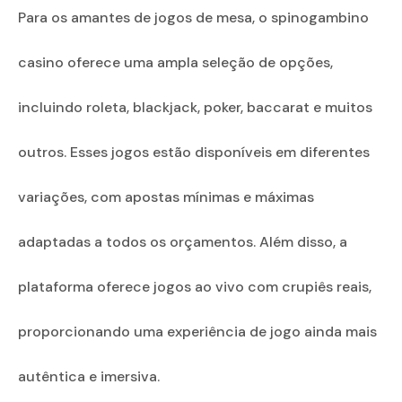
Para os amantes de jogos de mesa, o spinogambino
casino oferece uma ampla seleção de opções,
incluindo roleta, blackjack, poker, baccarat e muitos
outros. Esses jogos estão disponíveis em diferentes
variações, com apostas mínimas e máximas
adaptadas a todos os orçamentos. Além disso, a
plataforma oferece jogos ao vivo com crupiês reais,
proporcionando uma experiência de jogo ainda mais
autêntica e imersiva.