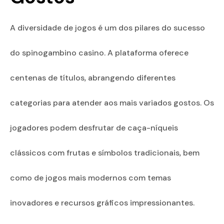
A diversidade de jogos é um dos pilares do sucesso
do spinogambino casino. A plataforma oferece
centenas de títulos, abrangendo diferentes
categorias para atender aos mais variados gostos. Os
jogadores podem desfrutar de caça-níqueis
clássicos com frutas e símbolos tradicionais, bem
como de jogos mais modernos com temas
inovadores e recursos gráficos impressionantes.