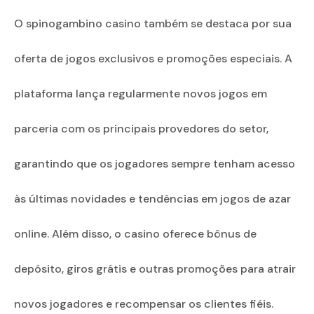
O spinogambino casino também se destaca por sua
oferta de jogos exclusivos e promoções especiais. A
plataforma lança regularmente novos jogos em
parceria com os principais provedores do setor,
garantindo que os jogadores sempre tenham acesso
às últimas novidades e tendências em jogos de azar
online. Além disso, o casino oferece bônus de
depósito, giros grátis e outras promoções para atrair
novos jogadores e recompensar os clientes fiéis.