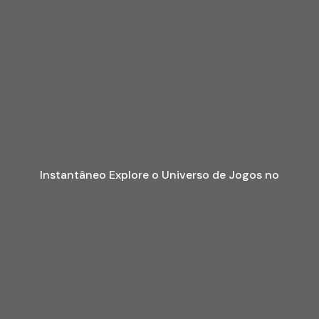
Instantâneo Explore o Universo de Jogos no