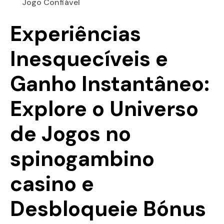
Jogo Confiável
Experiências
Inesquecíveis e
Ganho Instantâneo:
Explore o Universo
de Jogos no
spinogambino
casino e
Desbloqueie Bónus