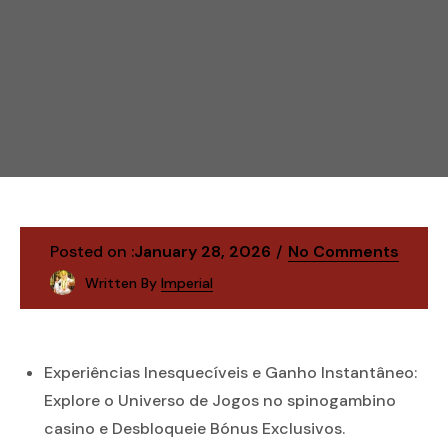
Posted on :
January 28, 2026
No Comments
Written By
Imperial
Experiências Inesquecíveis e Ganho Instantâneo:
Explore o Universo de Jogos no spinogambino
casino e Desbloqueie Bónus Exclusivos.