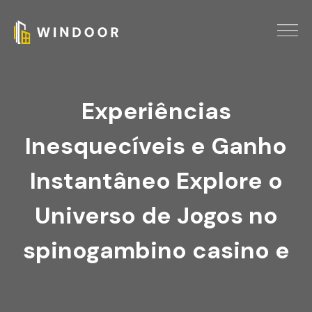
Experiências
Inesquecíveis e Ganho
Instantâneo Explore o
Universo de Jogos no
spinogambino casino e