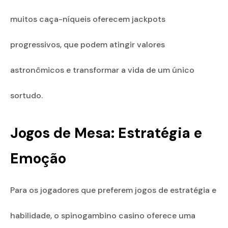
muitos caça-níqueis oferecem jackpots
progressivos, que podem atingir valores
astronômicos e transformar a vida de um único
sortudo.
Jogos de Mesa: Estratégia e
Emoção
Para os jogadores que preferem jogos de estratégia e
habilidade, o spinogambino casino oferece uma