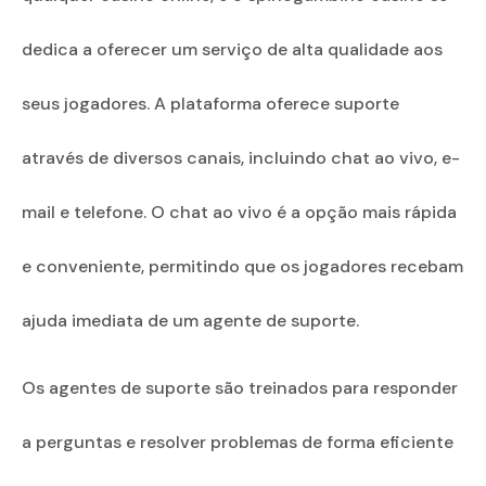
dedica a oferecer um serviço de alta qualidade aos
seus jogadores. A plataforma oferece suporte
através de diversos canais, incluindo chat ao vivo, e-
mail e telefone. O chat ao vivo é a opção mais rápida
e conveniente, permitindo que os jogadores recebam
ajuda imediata de um agente de suporte.
Os agentes de suporte são treinados para responder
a perguntas e resolver problemas de forma eficiente