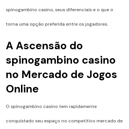
spinogambino casino, seus diferenciais e o que o
torna uma opção preferida entre os jogadores.
A Ascensão do
spinogambino casino
no Mercado de Jogos
Online
O spinogambino casino tem rapidamente
conquistado seu espaço no competitivo mercado de