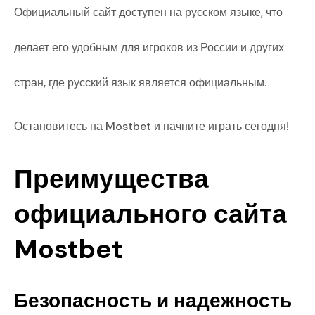
Официальный сайт доступен на русском языке, что
делает его удобным для игроков из России и других
стран, где русский язык является официальным.
Остановитесь на Mostbet и начните играть сегодня!
Преимущества
официального сайта
Mostbet
Безопасность и надежность