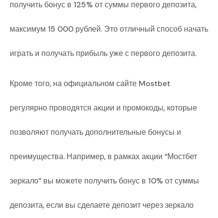
получить бонус в 125% от суммы первого депозита,
максимум 15 000 рублей. Это отличный способ начать
играть и получать прибыль уже с первого депозита.
Кроме того, на официальном сайте Mostbet
регулярно проводятся акции и промокоды, которые
позволяют получать дополнительные бонусы и
преимущества. Например, в рамках акции “Мостбет
зеркало” вы можете получить бонус в 10% от суммы
депозита, если вы сделаете депозит через зеркало