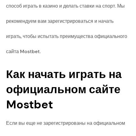
способ играть в казино и делать ставки на спорт. Мы
рекомендуем вам зарегистрироваться и начать
играть, чтобы испытать преимущества официального
сайта Mostbet.
Как начать играть на
официальном сайте
Mostbet
Если вы еще не зарегистрированы на официальном