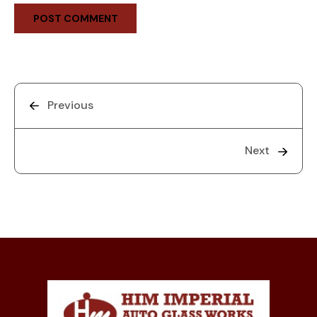
Previous
Next