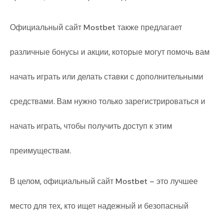
Официальный сайт Mostbet также предлагает
различные бонусы и акции, которые могут помочь вам
начать играть или делать ставки с дополнительными
средствами. Вам нужно только зарегистрироваться и
начать играть, чтобы получить доступ к этим
преимуществам.
В целом, официальный сайт Mostbet – это лучшее
место для тех, кто ищет надежный и безопасный