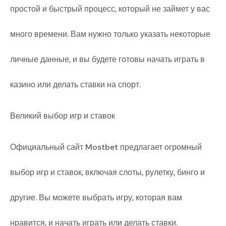
простой и быстрый процесс, который не займет у вас
много времени. Вам нужно только указать некоторые
личные данные, и вы будете готовы начать играть в
казино или делать ставки на спорт.
Великий выбор игр и ставок
Официальный сайт Mostbet предлагает огромный
выбор игр и ставок, включая слоты, рулетку, бинго и
другие. Вы можете выбрать игру, которая вам
нравится, и начать играть или делать ставки.