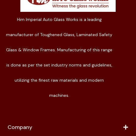
Him Imperial Auto Glass Works is a leading
manufacturer of Toughened Glass, Laminated Safety
Glass & Window Frames. Manufacturing of this range
is done as per the set industry norms and guidelines,
utilizing the finest raw materials and modern
machines.
Company