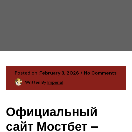
Posted on :
February 3, 2026
No Comments
Written By
Imperial
Официальный
сайт Мостбет –