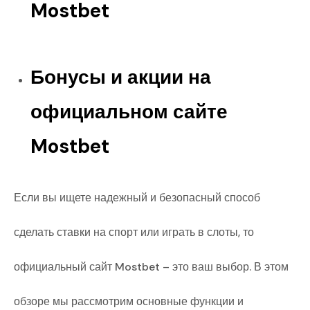
Mostbet
Бонусы и акции на
официальном сайте
Mostbet
Если вы ищете надежный и безопасный способ
сделать ставки на спорт или играть в слоты, то
официальный сайт Mostbet – это ваш выбор. В этом
обзоре мы рассмотрим основные функции и