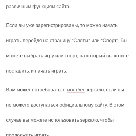
различным функциям сайта.
Если вы уже зарегистрированы, то можно начать
играть, перейдя на страницу “Слоты” или “Спорт”. Вы
можете выбрать игру или спорт, на который вы хотите
поставить, и начать играть.
Вам может потребоваться
мостбет
зеркало, если вы
не можете доступаться официальному сайту. В этом
случае вы можете использовать зеркало, чтобы
продолжить играть.