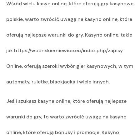
Wśród wielu kasyn online, które oferują gry kasynowe
polskie, warto zwrócić uwagę na kasyno online, które
oferują najlepsze warunki do gry. Kasyno online, takie
jak https://wodnskierniewice.eu/index.php/zapisy
Online, oferują szeroki wybór gier kasynowych, w tym
automaty, ruletke, blackjacka i wiele innych.
Jeśli szukasz kasyna online, które oferują najlepsze
warunki do gry, to warto zwrócić uwagę na kasyno
online, które oferują bonusy i promocje. Kasyno