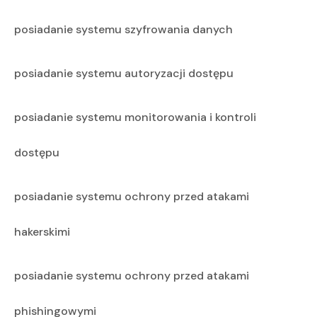
posiadanie systemu szyfrowania danych
posiadanie systemu autoryzacji dostępu
posiadanie systemu monitorowania i kontroli
dostępu
posiadanie systemu ochrony przed atakami
hakerskimi
posiadanie systemu ochrony przed atakami
phishingowymi