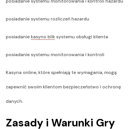
posiadanie systemu monitorowania i kontroli hazardu
posiadanie systemu rozliczeń hazardu
posiadanie
kasyno blik
systemu obsługi klienta
posiadanie systemu monitorowania i kontroli
Kasyna online, które spełniają te wymagania, mogą
zapewnić swoim klientom bezpieczeństwo i ochronę
danych.
Zasady i Warunki Gry