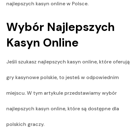
najlepszych kasyn online w Polsce.
Wybór Najlepszych
Kasyn Online
Jeśli szukasz najlepszych kasyn online, które oferują
gry kasynowe polskie, to jesteś w odpowiednim
miejscu. W tym artykule przedstawiamy wybór
najlepszych kasyn online, które są dostępne dla
polskich graczy.