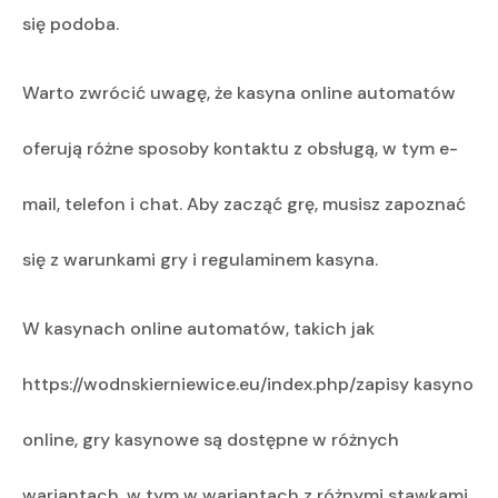
się podoba.
Warto zwrócić uwagę, że kasyna online automatów
oferują różne sposoby kontaktu z obsługą, w tym e-
mail, telefon i chat. Aby zacząć grę, musisz zapoznać
się z warunkami gry i regulaminem kasyna.
W kasynach online automatów, takich jak
https://wodnskierniewice.eu/index.php/zapisy kasyno
online, gry kasynowe są dostępne w różnych
wariantach, w tym w wariantach z różnymi stawkami