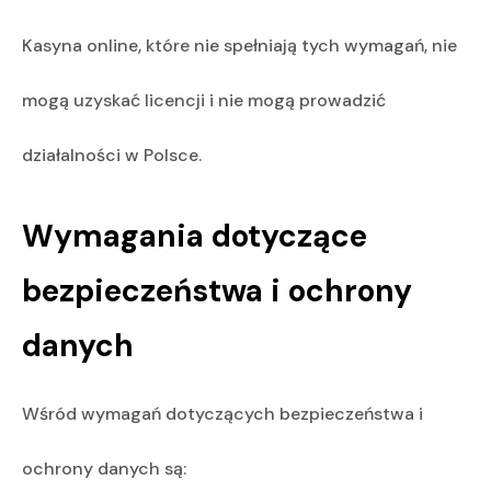
Kasyna online, które nie spełniają tych wymagań, nie
mogą uzyskać licencji i nie mogą prowadzić
działalności w Polsce.
Wymagania dotyczące
bezpieczeństwa i ochrony
danych
Wśród wymagań dotyczących bezpieczeństwa i
ochrony danych są: