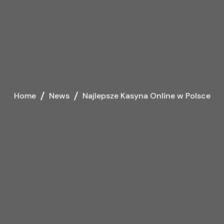
Home
News
Najlepsze Kasyna Online w Polsce