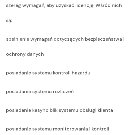
szereg wymagań, aby uzyskać licencję. Wśród nich
są:
spełnienie wymagań dotyczących bezpieczeństwa i
ochrony danych
posiadanie systemu kontroli hazardu
posiadanie systemu rozliczeń
posiadanie
kasyno blik
systemu obsługi klienta
posiadanie systemu monitorowania i kontroli