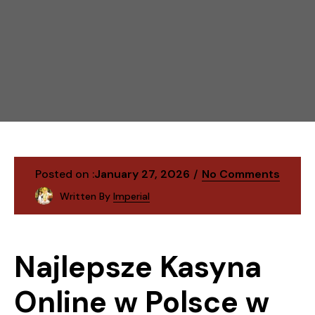
Posted on :
January 27, 2026
No Comments
Written By
Imperial
Najlepsze Kasyna
Online w Polsce w