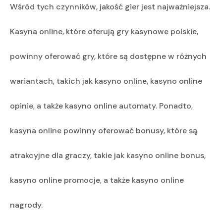
Wśród tych czynników, jakość gier jest najważniejsza.
Kasyna online, które oferują gry kasynowe polskie,
powinny oferować gry, które są dostępne w różnych
wariantach, takich jak kasyno online, kasyno online
opinie, a także kasyno online automaty. Ponadto,
kasyna online powinny oferować bonusy, które są
atrakcyjne dla graczy, takie jak kasyno online bonus,
kasyno online promocje, a także kasyno online
nagrody.