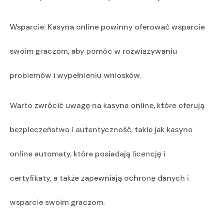
Wsparcie: Kasyna online powinny oferować wsparcie
swoim graczom, aby pomóc w rozwiązywaniu
problemów i wypełnieniu wniosków.
Warto zwrócić uwagę na kasyna online, które oferują
bezpieczeństwo i autentyczność, takie jak kasyno
online automaty, które posiadają licencję i
certyfikaty, a także zapewniają ochronę danych i
wsparcie swoim graczom.