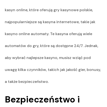
kasyn online, które oferują gry kasynowe polskie,
najpopularniejsze są kasyna internetowe, takie jak
kasyno online automaty. Te kasyna oferują wiele
automatów do gry, które są dostępne 24/7. Jednak,
aby wybrać najlepsze kasyno, musisz wziąć pod
uwagę kilka czynników, takich jak jakość gier, bonusy,
a także bezpieczeństwo.
Bezpieczeństwo i