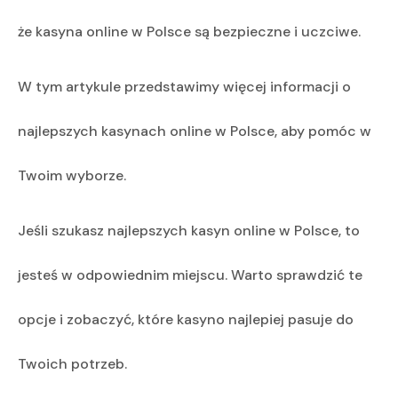
że kasyna online w Polsce są bezpieczne i uczciwe.
W tym artykule przedstawimy więcej informacji o
najlepszych kasynach online w Polsce, aby pomóc w
Twoim wyborze.
Jeśli szukasz najlepszych kasyn online w Polsce, to
jesteś w odpowiednim miejscu. Warto sprawdzić te
opcje i zobaczyć, które kasyno najlepiej pasuje do
Twoich potrzeb.