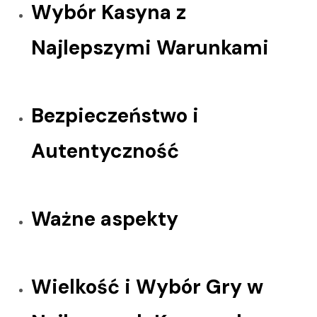
Wybór Kasyna z
Najlepszymi Warunkami
Bezpieczeństwo i
Autentyczność
Ważne aspekty
Wielkość i Wybór Gry w