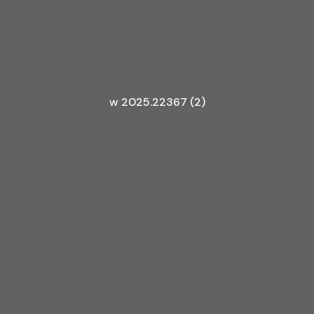
w 2025.22367 (2)