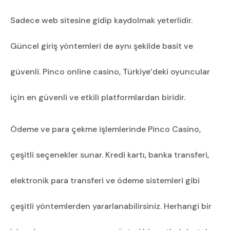
Sadece web sitesine gidip kaydolmak yeterlidir.
Güncel giriş yöntemleri de aynı şekilde basit ve
güvenli. Pinco online casino, Türkiye’deki oyuncular
için en güvenli ve etkili platformlardan biridir.
Ödeme ve para çekme işlemlerinde Pinco Casino,
çeşitli seçenekler sunar. Kredi kartı, banka transferi,
elektronik para transferi ve ödeme sistemleri gibi
çeşitli yöntemlerden yararlanabilirsiniz. Herhangi bir