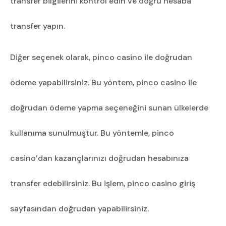
transfer bilgilerini kontrol edin ve doğru hesaba
transfer yapın.
Diğer seçenek olarak, pinco casino ile doğrudan
ödeme yapabilirsiniz. Bu yöntem, pinco casino ile
doğrudan ödeme yapma seçeneğini sunan ülkelerde
kullanıma sunulmuştur. Bu yöntemle, pinco
casino’dan kazançlarınızı doğrudan hesabınıza
transfer edebilirsiniz. Bu işlem, pinco casino giriş
sayfasından doğrudan yapabilirsiniz.