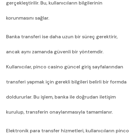
gerçekleştirilir. Bu, kullanıcıların bilgilerinin
korunmasını sağlar.
Banka transferi ise daha uzun bir süreç gerektirir,
ancak aynı zamanda güvenli bir yöntemdir.
Kullanıcılar, pinco casino güncel giriş sayfalarından
transferi yapmak için gerekli bilgileri belirli bir formda
doldururlar. Bu işlem, banka ile doğrudan iletişim
kurulup, transferin onaylanmasıyla tamamlanır.
Elektronik para transfer hizmetleri, kullanıcıların pinco