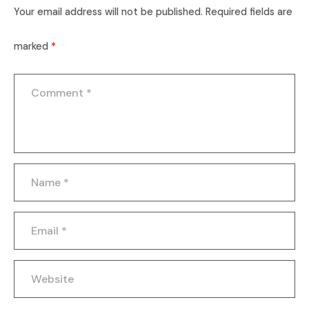
Your email address will not be published.
Required fields are
marked
*