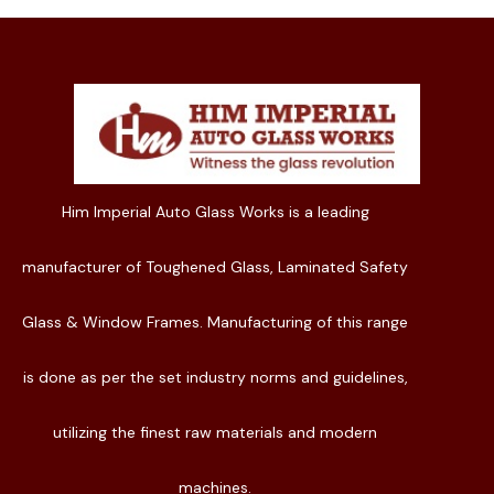
Him Imperial Auto Glass Works is a leading
manufacturer of Toughened Glass, Laminated Safety
Glass & Window Frames. Manufacturing of this range
is done as per the set industry norms and guidelines,
utilizing the finest raw materials and modern
machines.