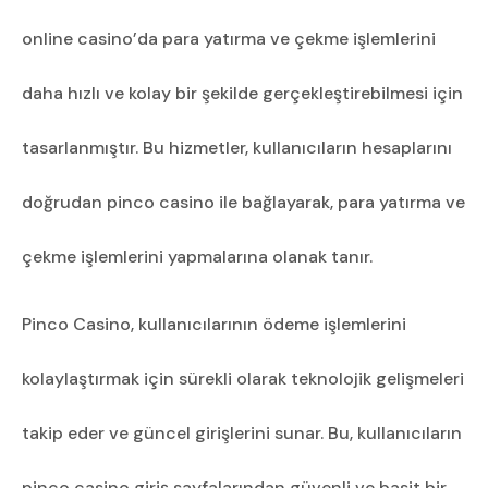
online casino’da para yatırma ve çekme işlemlerini
daha hızlı ve kolay bir şekilde gerçekleştirebilmesi için
tasarlanmıştır. Bu hizmetler, kullanıcıların hesaplarını
doğrudan pinco casino ile bağlayarak, para yatırma ve
çekme işlemlerini yapmalarına olanak tanır.
Pinco Casino, kullanıcılarının ödeme işlemlerini
kolaylaştırmak için sürekli olarak teknolojik gelişmeleri
takip eder ve güncel girişlerini sunar. Bu, kullanıcıların
pinco casino giriş sayfalarından güvenli ve basit bir