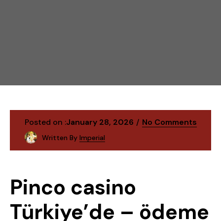
Posted on :
January 28, 2026
No Comments
Written By
Imperial
Pinco casino
Türkiye’de – ödeme