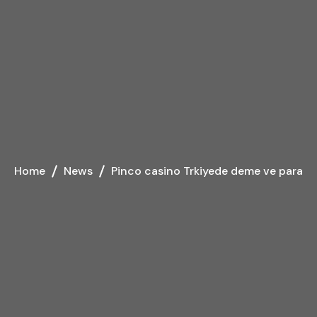
Home
News
Pinco casino Trkiyede deme ve para