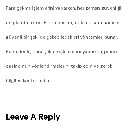
Para çekme işlemlerini yaparken, her zaman güvenliği
ön planda tutun. Pinco casino, kullanıcıların parasını
güvenli bir şekilde çekebilecekleri yöntemleri sunar.
Bu nedenle, para çekme işlemlerini yaparken, pinco
casino’nun yönlendirmelerini takip edin ve gerekli
bilgileri kontrol edin.
Leave A Reply