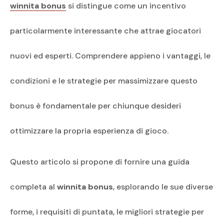
winnita bonus
si distingue come un incentivo
particolarmente interessante che attrae giocatori
nuovi ed esperti. Comprendere appieno i vantaggi, le
condizioni e le strategie per massimizzare questo
bonus è fondamentale per chiunque desideri
ottimizzare la propria esperienza di gioco.
Questo articolo si propone di fornire una guida
completa al
winnita bonus
, esplorando le sue diverse
forme, i requisiti di puntata, le migliori strategie per