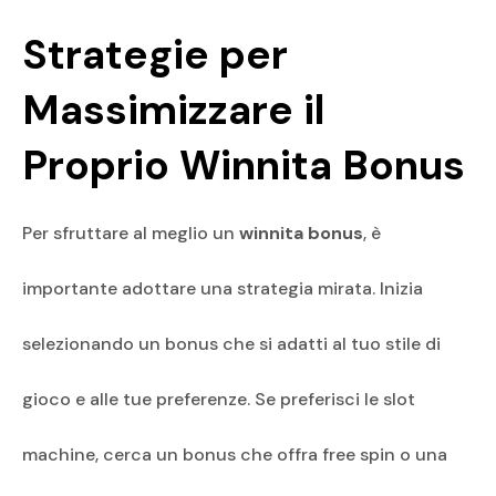
Strategie per
Massimizzare il
Proprio Winnita Bonus
Per sfruttare al meglio un
winnita bonus
, è
importante adottare una strategia mirata. Inizia
selezionando un bonus che si adatti al tuo stile di
gioco e alle tue preferenze. Se preferisci le slot
machine, cerca un bonus che offra free spin o una