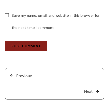
Save my name, email, and website in this browser for
the next time I comment.
Previous
Next