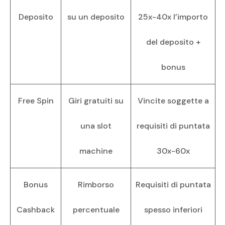
Deposito
su un deposito
25x-40x l’importo
del deposito +
bonus
Free Spin
Giri gratuiti su
Vincite soggette a
una slot
requisiti di puntata
machine
30x-60x
Bonus
Rimborso
Requisiti di puntata
Cashback
percentuale
spesso inferiori