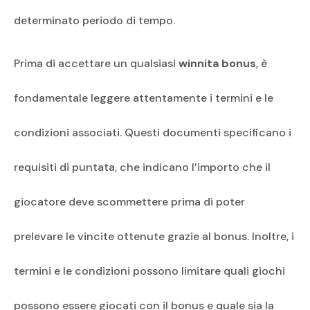
determinato periodo di tempo.
Prima di accettare un qualsiasi
winnita bonus
, è
fondamentale leggere attentamente i termini e le
condizioni associati. Questi documenti specificano i
requisiti di puntata, che indicano l’importo che il
giocatore deve scommettere prima di poter
prelevare le vincite ottenute grazie al bonus. Inoltre, i
termini e le condizioni possono limitare quali giochi
possono essere giocati con il bonus e quale sia la