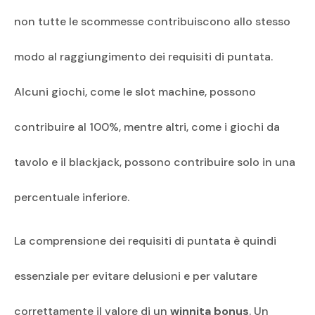
non tutte le scommesse contribuiscono allo stesso
modo al raggiungimento dei requisiti di puntata.
Alcuni giochi, come le slot machine, possono
contribuire al 100%, mentre altri, come i giochi da
tavolo e il blackjack, possono contribuire solo in una
percentuale inferiore.
La comprensione dei requisiti di puntata è quindi
essenziale per evitare delusioni e per valutare
correttamente il valore di un
winnita bonus
. Un