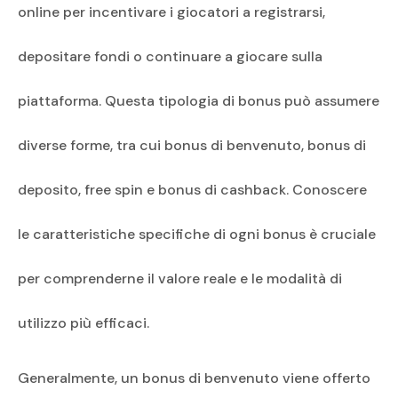
online per incentivare i giocatori a registrarsi,
depositare fondi o continuare a giocare sulla
piattaforma. Questa tipologia di bonus può assumere
diverse forme, tra cui bonus di benvenuto, bonus di
deposito, free spin e bonus di cashback. Conoscere
le caratteristiche specifiche di ogni bonus è cruciale
per comprenderne il valore reale e le modalità di
utilizzo più efficaci.
Generalmente, un bonus di benvenuto viene offerto