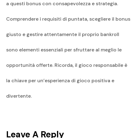
a questi bonus con consapevolezza e strategia.
Comprendere i requisiti di puntata, scegliere il bonus
giusto e gestire attentamente il proprio bankroll
sono elementi essenziali per sfruttare al meglio le
opportunità offerte. Ricorda, il gioco responsabile è
la chiave per un’esperienza di gioco positiva e
divertente.
Leave A Reply