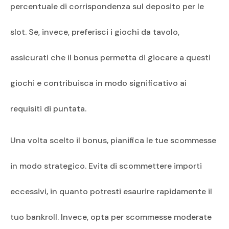
percentuale di corrispondenza sul deposito per le
slot. Se, invece, preferisci i giochi da tavolo,
assicurati che il bonus permetta di giocare a questi
giochi e contribuisca in modo significativo ai
requisiti di puntata.
Una volta scelto il bonus, pianifica le tue scommesse
in modo strategico. Evita di scommettere importi
eccessivi, in quanto potresti esaurire rapidamente il
tuo bankroll. Invece, opta per scommesse moderate