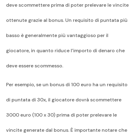
deve scommettere prima di poter prelevare le vincite
ottenute grazie al bonus. Un requisito di puntata più
basso è generalmente più vantaggioso per il
giocatore, in quanto riduce l’importo di denaro che
deve essere scommesso.
Per esempio, se un bonus di 100 euro ha un requisito
di puntata di 30x, il giocatore dovrà scommettere
3000 euro (100 x 30) prima di poter prelevare le
vincite generate dal bonus. È importante notare che