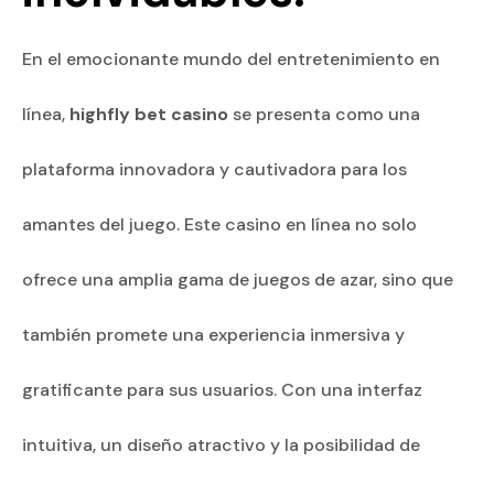
En el emocionante mundo del entretenimiento en
línea,
highfly bet casino
se presenta como una
plataforma innovadora y cautivadora para los
amantes del juego. Este casino en línea no solo
ofrece una amplia gama de juegos de azar, sino que
también promete una experiencia inmersiva y
gratificante para sus usuarios. Con una interfaz
intuitiva, un diseño atractivo y la posibilidad de