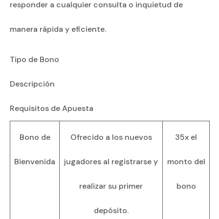
responder a cualquier consulta o inquietud de
manera rápida y eficiente.
Tipo de Bono
Descripción
Requisitos de Apuesta
Bono de
Ofrecido a los nuevos
35x el
Bienvenida
jugadores al registrarse y
monto del
realizar su primer
bono
depósito.