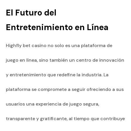
El Futuro del
Entretenimiento en Línea
Highfly bet casino no solo es una plataforma de
juego en línea, sino también un centro de innovación
y entretenimiento que redefine la industria. La
plataforma se compromete a seguir ofreciendo a sus
usuarios una experiencia de juego segura,
transparente y gratificante, al tiempo que contribuye