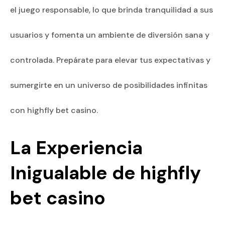
el juego responsable, lo que brinda tranquilidad a sus
usuarios y fomenta un ambiente de diversión sana y
controlada. Prepárate para elevar tus expectativas y
sumergirte en un universo de posibilidades infinitas
con highfly bet casino.
La Experiencia
Inigualable de highfly
bet casino