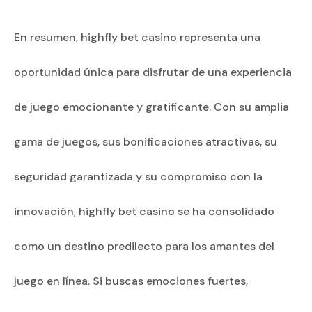
En resumen, highfly bet casino representa una
oportunidad única para disfrutar de una experiencia
de juego emocionante y gratificante. Con su amplia
gama de juegos, sus bonificaciones atractivas, su
seguridad garantizada y su compromiso con la
innovación, highfly bet casino se ha consolidado
como un destino predilecto para los amantes del
juego en línea. Si buscas emociones fuertes,