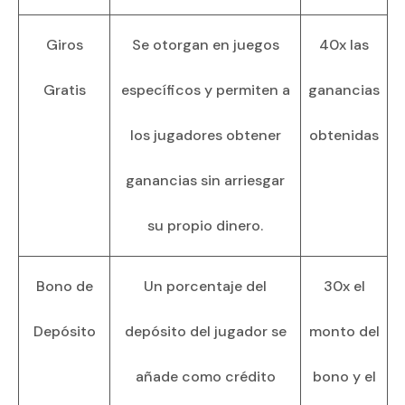
Giros
Se otorgan en juegos
40x las
Gratis
específicos y permiten a
ganancias
los jugadores obtener
obtenidas
ganancias sin arriesgar
su propio dinero.
Bono de
Un porcentaje del
30x el
Depósito
depósito del jugador se
monto del
añade como crédito
bono y el