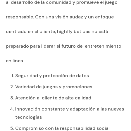
al desarrollo de la comunidad y promueve el juego
responsable. Con una visión audaz y un enfoque
centrado en el cliente, highfly bet casino está
preparado para liderar el futuro del entretenimiento
en línea.
Seguridad y protección de datos
Variedad de juegos y promociones
Atención al cliente de alta calidad
Innovación constante y adaptación a las nuevas
tecnologías
Compromiso con la responsabilidad social