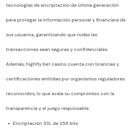
tecnologías de encriptación de última generación
para proteger la información personal y financiera de
sus usuarios, garantizando que todas las
transacciones sean seguras y confidenciales.
Además, highfly bet casino cuenta con licencias y
certificaciones emitidas por organismos reguladores
reconocidos, lo que avala su compromiso con la
transparencia y el juego responsable.
Encriptación SSL de 256 bits