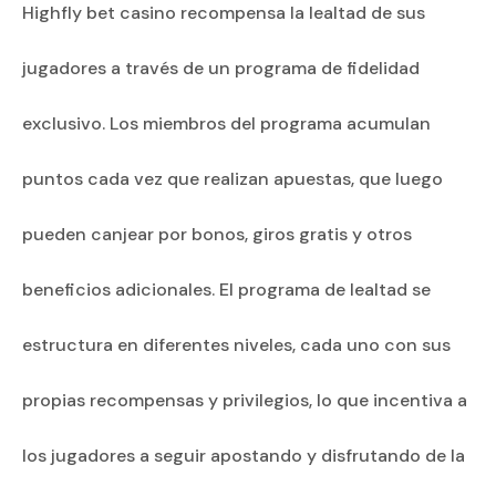
Highfly bet casino recompensa la lealtad de sus
jugadores a través de un programa de fidelidad
exclusivo. Los miembros del programa acumulan
puntos cada vez que realizan apuestas, que luego
pueden canjear por bonos, giros gratis y otros
beneficios adicionales. El programa de lealtad se
estructura en diferentes niveles, cada uno con sus
propias recompensas y privilegios, lo que incentiva a
los jugadores a seguir apostando y disfrutando de la