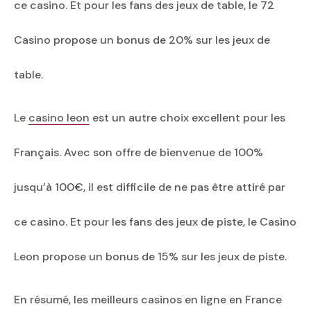
ce casino. Et pour les fans des jeux de table, le 72
Casino propose un bonus de 20% sur les jeux de
table.
Le
casino leon
est un autre choix excellent pour les
Français. Avec son offre de bienvenue de 100%
jusqu’à 100€, il est difficile de ne pas être attiré par
ce casino. Et pour les fans des jeux de piste, le Casino
Leon propose un bonus de 15% sur les jeux de piste.
En résumé, les meilleurs casinos en ligne en France