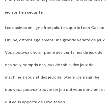
jeu sont en sécurité.
Les casinos en ligne français, tels que le Leon Casino
Online, offrent également une grande variété de jeux.
Vous pouvez choisir parmi des centaines de jeux de
casino, y compris des jeux de table, des jeux de
machine à sous et des jeux de loterie. Cela signifie
que vous pouvez trouver un jeu qui vous convient et
qui vous apporte de l’excitation.