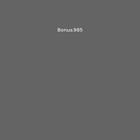
Bonus.985