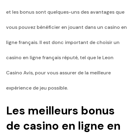
et les bonus sont quelques-uns des avantages que
vous pouvez bénéficier en jouant dans un casino en
ligne français. Il est donc important de choisir un
casino en ligne français réputé, tel que le Leon
Casino Avis, pour vous assurer de la meilleure
expérience de jeu possible.
Les meilleurs bonus
de casino en ligne en