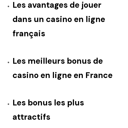
Les avantages de jouer
dans un casino en ligne
français
Les meilleurs bonus de
casino en ligne en France
Les bonus les plus
attractifs