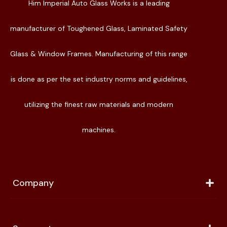
Him Imperial Auto Glass Works is a leading
manufacturer of Toughened Glass, Laminated Safety
Glass & Window Frames. Manufacturing of this range
is done as per the set industry norms and guidelines,
utilizing the finest raw materials and modern
machines.
Company