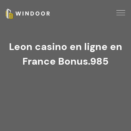
Leon casino en ligne en
France Bonus.985