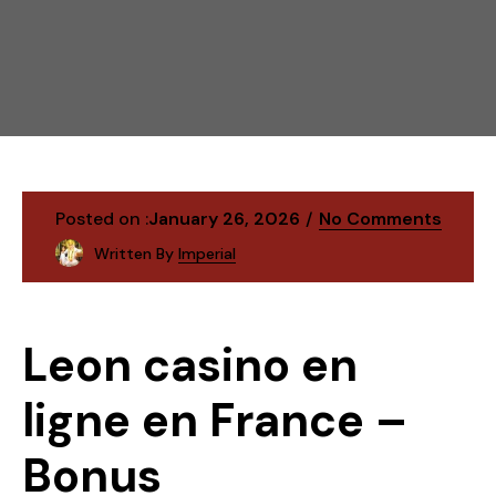
Posted on :
January 26, 2026
No Comments
Written By
Imperial
Leon casino en
ligne en France –
Bonus