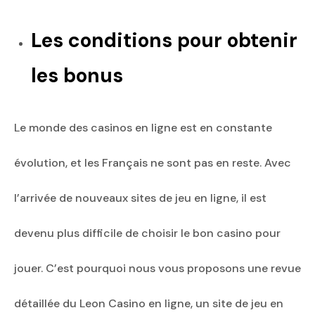
Les conditions pour obtenir
les bonus
Le monde des casinos en ligne est en constante
évolution, et les Français ne sont pas en reste. Avec
l’arrivée de nouveaux sites de jeu en ligne, il est
devenu plus difficile de choisir le bon casino pour
jouer. C’est pourquoi nous vous proposons une revue
détaillée du Leon Casino en ligne, un site de jeu en