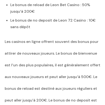
Le bonus de reload de Leon Bet Casino : 50%
jusqu’à 200€
Le bonus de no deposit de Leon 72 Casino : 10€
sans dépôt
Les casinos en ligne offrent souvent des bonus pour
attirer de nouveaux joueurs. Le bonus de bienvenue
est l’un des plus populaires, il est généralement offert
aux nouveaux joueurs et peut aller jusqu’à 500€. Le
bonus de reload est destiné aux joueurs réguliers et
peut aller jusqu’à 200€. Le bonus de no deposit est